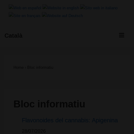
↓
Salta
al
ME
Català
contingut
Navegació
principal
principal
Home
›
Bloc informatiu
Bloc informatiu
Flavonoides del cannabis: Apigenina
28/07/2026