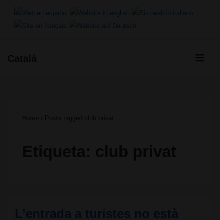
↓
Salta
al
ME
Català
contingut
Navegació
principal
principal
Home
›
Posts tagged club privat
Etiqueta:
club privat
L’entrada a turistes no està