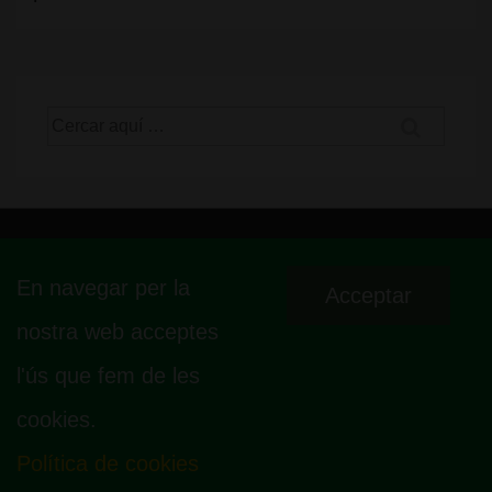
Cerca
per:
ASOCIACIÓN CANNABICA LA SAGRADA MARIA CLUB
En navegar per la
Acceptar
CALLE MALLORCA 440, LOCAL 1 – 08013 – LA SAGRADA FAMÍLIA –
nostra web acceptes
BARCELONA – HOLA@ LASAGRADAMARIACLUB.ORG
l'ús que fem de les
cookies.
Política de cookies
© 2026
La Sagrada Maria Club
| Powered by
Responsive Theme