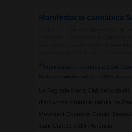
March
Manifestació cannàbica S
2014
PER
LSMC
PUBLICAT EL
05/01/2014
PU
a
COMENTARIS
TAGGED WITH
CANNABIS BARCELO
Barcelona
LEGALIZACION
,
LEGALIZACION MARIHUANA
,
MANIFES
MARXA CANNABICA
,
REGULACIO DEL CANNABIS
,
SAN
Manifestació cannàbica Sant Canuto 2014 a Barcelon
La Sagrada Maria Club convida els s
d’activisme cannàbic pel dia de Sa
Moviment Cannàbic Català. Dissabt
Sant Canuto 2014 Ponència …