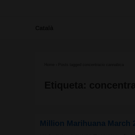
↓
Salta
Navegac
Català
al
principa
contingut
principal
Home
›
Posts tagged concentracio cannabica
Etiqueta:
concentra
Million Marihuana March 