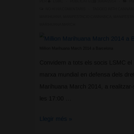
PER
LSMC
PUBLICAT EL
30/04/2014
PU
NO HI HA COMENTARIS
TAGGED WITH
CANNAB
MARIHUANA
,
MANIFESTACIO CANNABICA
,
MANIFESTA
MARIHUANA MARCH
Million Marihuana March 2014 a Barcelona
Convidem a tots els socis LSMC el d
marxa mundial en defensa dels dret
Marihuana March 2014, a realitzar-
les 17:00 …
Million
Llegir més »
Marihuana