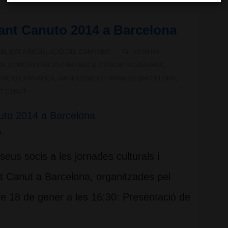
ant Canuto 2014 a Barcelona
BLICAT A
REGULACIÓ DEL CANNABIS
NO HI HA
NA
,
CONCENTRACIO CANNABICA
,
CONGRES CANNABIS
,
TACIO CANNABICA
,
MANIFESTACIO CANNABIS BARCELONA
,
T CANUT
a
eus socis a les jornades culturals i
nt Canut a Barcelona, organitzades pel
e 18 de gener a les 16:30: Presentació de