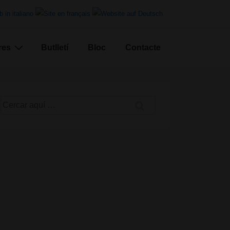
res
Butlletí
Bloc
Contacte
Cerca
per: