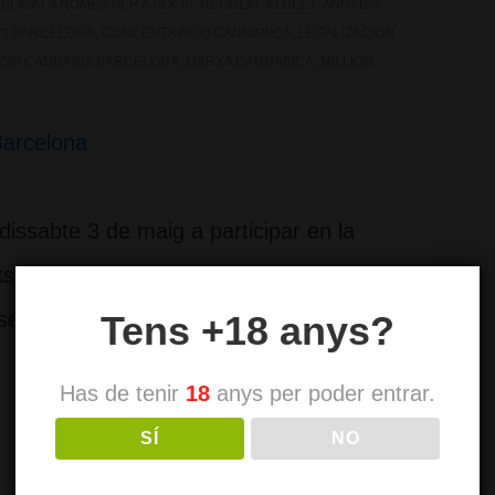
BLICAT A
NOMÉS PER A SOCIS
,
REGULACIÓ DEL CANNABIS
IS BARCELONA
,
CONCENTRACIO CANNABICA
,
LEGALIZACION
CIO CANNABIS BARCELONA
,
MARXA CANNABICA
,
MILLION
issabte 3 de maig a participar en la
s dels consumidors de cànnabis, Million
se a la plaça Sant Jaume de Barcelona a
Tens +18 anys?
Has de tenir
18
anys per poder entrar.
SÍ
NO