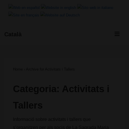
↓
Salta
al
ME
Català
contingut
Navegació
principal
principal
Home
›
Archive for Activitats i Tallers
Categoria:
Activitats i
Tallers
Informació sobre activitats i tallers que
s’organitzen per als socis de La Sagrada Maria