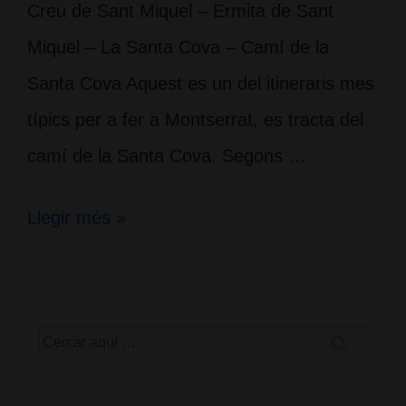
Creu de Sant Miquel – Ermita de Sant
Miquel – La Santa Cova – Camí de la
Santa Cova Aquest es un del itineraris mes
típics per a fer a Montserrat, es tracta del
camí de la Santa Cova. Segons …
Sortida
Llegir més »
fer
senderisme
a
Cerca
Montserrat
per: