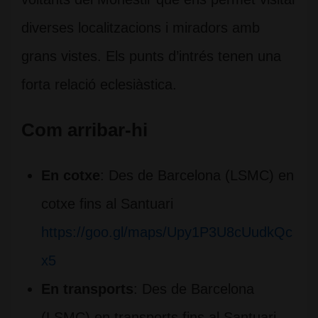
diverses localitzacions i miradors amb
grans vistes. Els punts d’intrés tenen una
forta relació eclesiàstica.
Com arribar-hi
En cotxe
: Des de Barcelona (LSMC) en
cotxe fins al Santuari
https://goo.gl/maps/Upy1P3U8cUudkQc
x5
En transports
: Des de Barcelona
(LSMC) en transports fins al Santuari