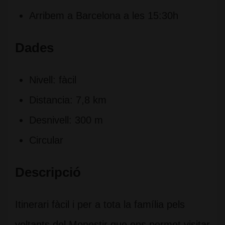
Arribem a Barcelona a les 15:30h
Dades
Nivell: fàcil
Distancia: 7,8 km
Desnivell: 300 m
Circular
Descripció
Itinerari fàcil i per a tota la família pels
voltants del Monestir que ens permet visitar