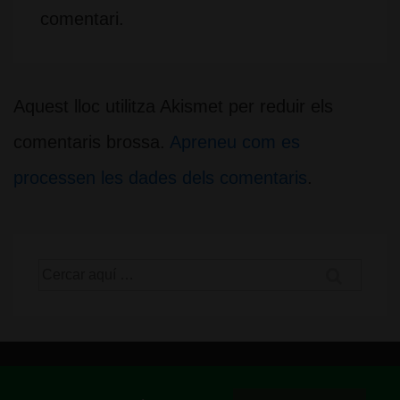
comentari.
Aquest lloc utilitza Akismet per reduir els
comentaris brossa.
Apreneu com es
processen les dades dels comentaris
.
Cerca
per:
ASOCIACIÓN CANNABICA LA SAGRADA MARIA CLUB