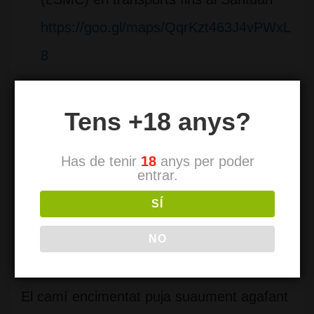
https://goo.gl/maps/QqrKzt463J4vPWxL
8
Indicacións
Tens +18 anys?
Per
RofoManus a Wikiloc
Has de tenir
18
anys per poder
entrar.
Anem a buscar el camí de Sant Miquel que
SÍ
comença a la part oest del recinte just a
NO
sota de l’estació del funicular de Sant Joan.
El camí encimentat puja suaument agafant