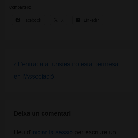
Comparteix:
Facebook
X
LinkedIn
Navegació
Càrrec
‹ L’entrada a turistes no està permesa
d'entrades
anterior
en l’Associació
és
Deixa un comentari
Heu d'
iniciar la sessió
per escriure un