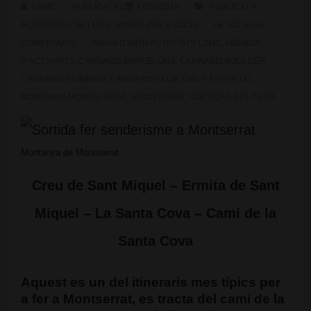
LSMC
PUBLICAT EL
17/05/2019
PUBLICAT A
ACTIVITATS I TALLERS
,
NOMÉS PER A SOCIS
NO HI HA
COMENTARIS
TAGGED WITH
ACTIVITATS LSMC
,
AGENDA
D'ACTIVITATS
,
CANNABIS BARCELONA
,
CANNABIS BOULDER
,
CANNABIS CLIMBING
,
CANNABIS CLUB
,
GRUP ESPORTIU
,
MONTANYA MONTSERRAT
,
SENDERISME
,
SORTIDAS DEL CLUB
Montanya de Montserrat
Creu de Sant Miquel – Ermita de Sant
Miquel – La Santa Cova – Camí de la
Santa Cova
Aquest es un del itineraris mes típics per
a fer a
Montserrat
, es tracta del camí de la